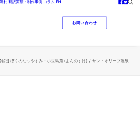
流れ
翻訳実績・制作事例
コラム
EN
お問い合わせ
[雑記] ぼくのなつやすみ – 小豆島篇 (よんのすけ)
サン・オリーブ温泉