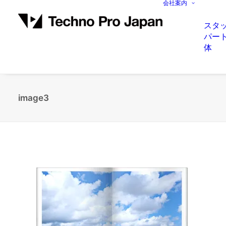
会社案内
スタ
パー
体
image3