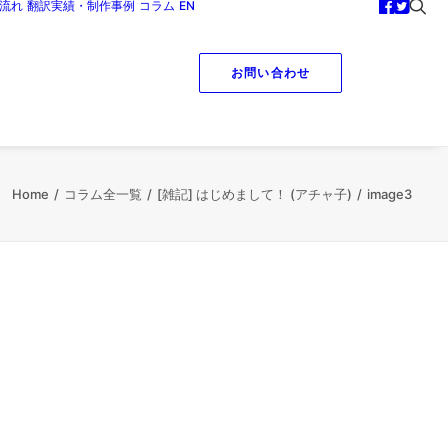
流れ
翻訳実績・制作事例
コラム
EN
お問い合わせ
Home
コラム全一覧
[雑記] はじめまして！ (アチャ子)
image3