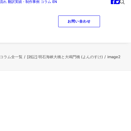
流れ
翻訳実績・制作事例
コラム
EN
お問い合わせ
コラム全一覧
[雑記] 明石海峡大橋と大鳴門橋 (よんのすけ)
image2