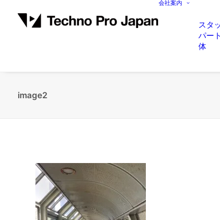
会社案内
スタ
パー
体
image2