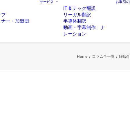
サービス
お取引の
IT & テック翻訳
ッフ
リーガル翻訳
トナー・加盟団
半導体翻訳
動画・字幕制作、ナ
レーション
Home
コラム全一覧
[雑記