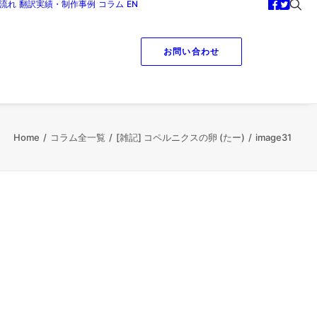
流れ
翻訳実績・制作事例
コラム
EN
お問い合わせ
Home
コラム全一覧
[雑記] コペルニクスの卵 (たー)
image31