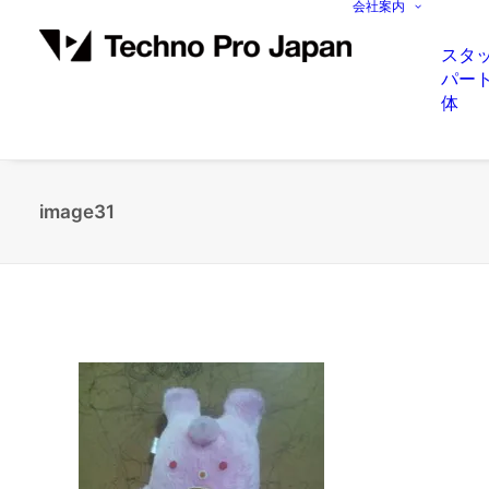
会社案内
スタ
パー
体
image31