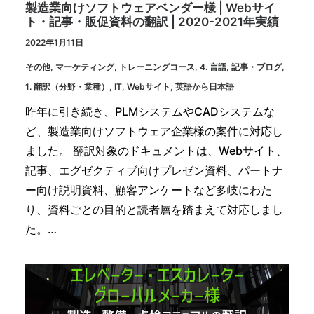
製造業向けソフトウェアベンダー様 | Webサイ
ト・記事・販促資料の翻訳 | 2020-2021年実績
2022年1月11日
その他
,
マーケティング
,
トレーニングコース
,
4. 言語
,
記事・ブログ
,
1. 翻訳（分野・業種）
,
IT
,
Webサイト
,
英語から日本語
昨年に引き続き、PLMシステムやCADシステムな
ど、製造業向けソフトウェア企業様の案件に対応し
ました。 翻訳対象のドキュメントは、Webサイト、
記事、エグゼクティブ向けプレゼン資料、パートナ
ー向け説明資料、顧客アンケートなど多岐にわた
り、資料ごとの目的と読者層を踏まえて対応しまし
た。…