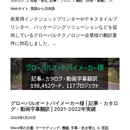
カタログ
,
2. 用途・形式
,
記事・ブログ
,
1. 翻訳（分野・業種）
,
IT
,
Webサイト
,
英語から日本語
産業用インクジェットプリンターやテキスタイルプ
リンター、パッケージングソリューションなどを提
供しているグローバルテクノロジー企業様の翻訳案
件に対応しました。…
グローバルオートバイメーカー様 | 記事・カタロ
グ・動画字幕翻訳 | 2021-2022年実績
2023年1月23日
Word等の文書
,
マーケティング
,
機械
,
字幕・吹き替え
,
4. 言語
,