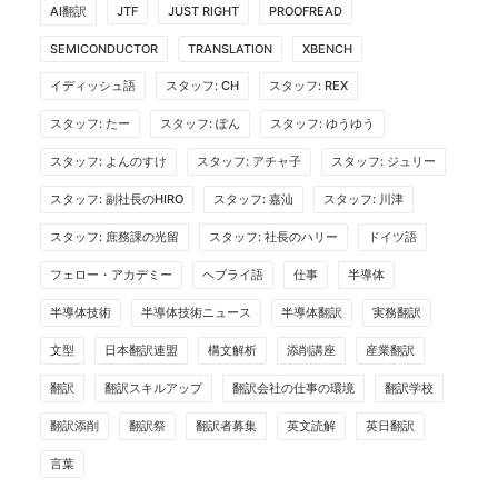
AI翻訳
JTF
JUST RIGHT
PROOFREAD
SEMICONDUCTOR
TRANSLATION
XBENCH
イディッシュ語
スタッフ: CH
スタッフ: REX
スタッフ: たー
スタッフ: ぽん
スタッフ: ゆうゆう
スタッフ: よんのすけ
スタッフ: アチャ子
スタッフ: ジュリー
スタッフ: 副社長のHIRO
スタッフ: 嘉汕
スタッフ: 川津
スタッフ: 庶務課の光留
スタッフ: 社長のハリー
ドイツ語
フェロー・アカデミー
ヘブライ語
仕事
半導体
半導体技術
半導体技術ニュース
半導体翻訳
実務翻訳
文型
日本翻訳連盟
構文解析
添削講座
産業翻訳
翻訳
翻訳スキルアップ
翻訳会社の仕事の環境
翻訳学校
翻訳添削
翻訳祭
翻訳者募集
英文読解
英日翻訳
言葉