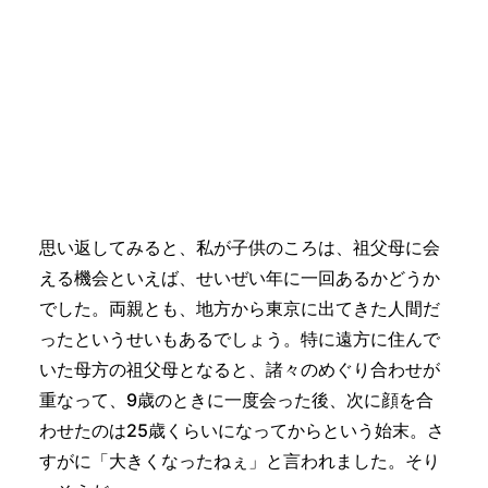
我が家の娘は、私の両親にとっては初孫です。
その
せいもあってか、よくかわいがってくれます。ちょ
くちょくお洋服なんかも送ってくれることがあっ
て、実にありがたい限りです（いつかも書いた気が
しますが、私は母の服選びのセンスを信頼してお
り、母もそれを裏切らないのです）。
思い返してみると、私が子供のころは、祖父母に会
える機会といえば、せいぜい年に一回あるかどうか
でした。両親とも、地方から東京に出てきた人間だ
ったというせいもあるでしょう。特に遠方に住んで
いた母方の祖父母となると、諸々のめぐり合わせが
重なって、9歳のときに一度会った後、次に顔を合
わせたのは25歳くらいになってからという始末。さ
すがに「大きくなったねぇ」と言われました。そり