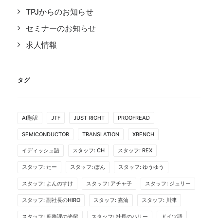
TPJからのお知らせ
セミナーのお知らせ
求人情報
タグ
AI翻訳
JTF
JUST RIGHT
PROOFREAD
SEMICONDUCTOR
TRANSLATION
XBENCH
イディッシュ語
スタッフ: CH
スタッフ: REX
スタッフ: たー
スタッフ: ぽん
スタッフ: ゆうゆう
スタッフ: よんのすけ
スタッフ: アチャ子
スタッフ: ジュリー
スタッフ: 副社長のHIRO
スタッフ: 嘉汕
スタッフ: 川津
スタッフ: 庶務課の光留
スタッフ: 社長のハリー
ドイツ語