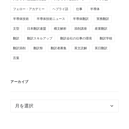
フェロー・アカデミー
ヘブライ語
仕事
半導体
半導体技術
半導体技術ニュース
半導体翻訳
実務翻訳
文型
日本翻訳連盟
構文解析
添削講座
産業翻訳
翻訳
翻訳スキルアップ
翻訳会社の仕事の環境
翻訳学校
翻訳添削
翻訳祭
翻訳者募集
英文読解
英日翻訳
言葉
アーカイブ
ア
ー
カ
イ