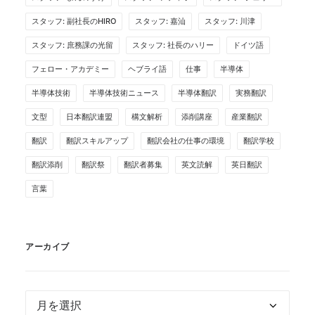
スタッフ: 副社長のHIRO
スタッフ: 嘉汕
スタッフ: 川津
スタッフ: 庶務課の光留
スタッフ: 社長のハリー
ドイツ語
フェロー・アカデミー
ヘブライ語
仕事
半導体
半導体技術
半導体技術ニュース
半導体翻訳
実務翻訳
文型
日本翻訳連盟
構文解析
添削講座
産業翻訳
翻訳
翻訳スキルアップ
翻訳会社の仕事の環境
翻訳学校
翻訳添削
翻訳祭
翻訳者募集
英文読解
英日翻訳
言葉
アーカイブ
ア