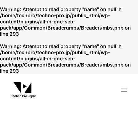
Warning
: Attempt to read property "name" on null in
/home/techpro/techno-pro.jp/public_html/wp-
content/plugins/all-in-one-seo-
pack/app/Common/Breadcrumbs/Breadcrumbs.php
on
line
293
Warning
: Attempt to read property "name" on null in
/home/techpro/techno-pro.jp/public_html/wp-
content/plugins/all-in-one-seo-
pack/app/Common/Breadcrumbs/Breadcrumbs.php
on
line
293
スタッフ
パートナー・加盟団体
TPJ Official Colum
IT & テック翻訳
リーガル翻訳