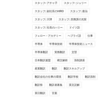
スタッフ: アチャ子
スタッフ: ジュリー
スタッフ: 副社長のHIRO
スタッフ: 嘉汕
スタッフ: 川津
スタッフ: 庶務課の光留
スタッフ: 社長のハリー
ドイツ語
フェロー・アカデミー
ヘブライ語
仕事
半導体
半導体技術
半導体技術ニュース
半導体翻訳
実務翻訳
文型
日本翻訳連盟
構文解析
添削講座
産業翻訳
翻訳
翻訳スキルアップ
翻訳会社の仕事の環境
翻訳学校
翻訳添削
翻訳祭
翻訳者募集
英文読解
英日翻訳
言葉