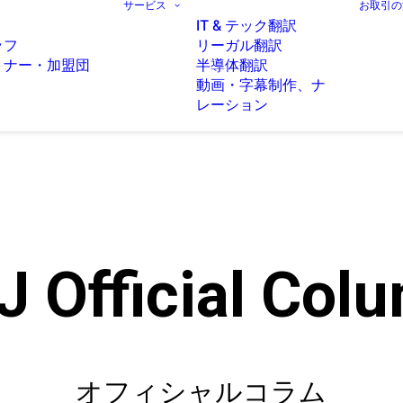
サービス
お取引の
IT & テック翻訳
ッフ
リーガル翻訳
トナー・加盟団
半導体翻訳
動画・字幕制作、ナ
レーション
J Official Col
オフィシャルコラム