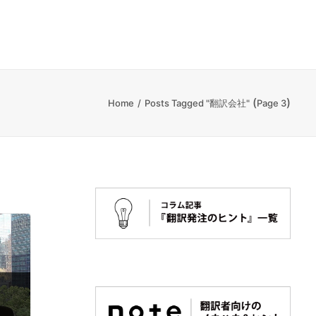
(
)
Home
Posts Tagged "翻訳会社"
Page 3