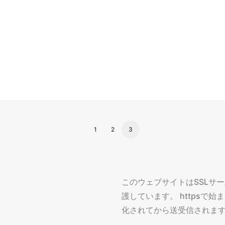
1
2
3
このウェブサイトはSSLサ
護しています。 httpsで
化されてから送受信されま